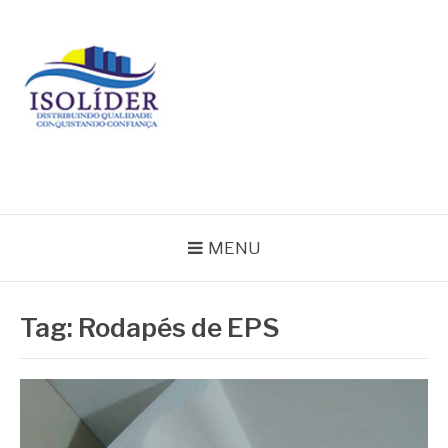
Pular
para
o
conteúdo
BLOG ISOLIDER
MENU
Tag:
Rodapés de EPS