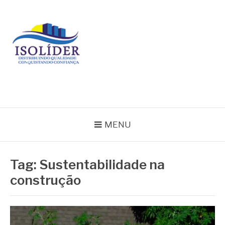
Pular
para
o
conteúdo
BLOG ISOLIDER
MENU
Tag:
Sustentabilidade na
construção