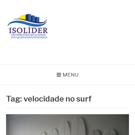
Pular
para
o
conteúdo
BLOG ISOLIDER
MENU
Tag:
velocidade no surf