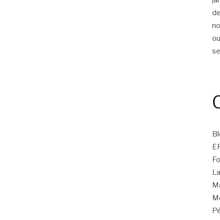
d
n
ou
s
Bl
E
Fo
La
Ma
Mo
Pé