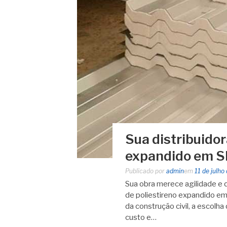
Sua distribuidor
expandido em SP
Publicado por
admin
em
11 de julho
Sua obra merece agilidade e qu
de poliestireno expandido em
da construção civil, a escolha
custo e…