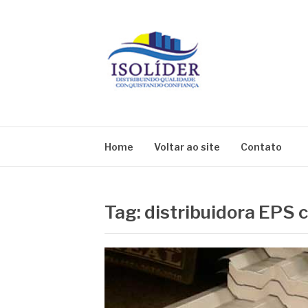
Pular
para
o
conteúdo
BLOG ISOLIDE
Home
Voltar ao site
Contato
Tag:
distribuidora EPS 