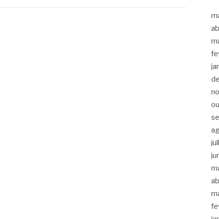
m
ab
m
fe
ja
d
n
ou
s
a
ju
ju
m
ab
m
fe
ja