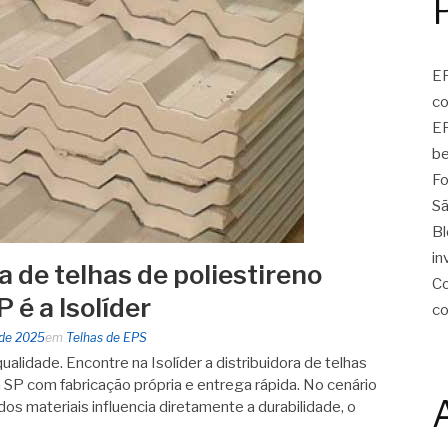
EP
c
EP
be
Fo
Sã
Bl
in
a de telhas de poliestireno
Co
 é a Isolíder
c
 de 2025
em
Telhas de EPS
alidade. Encontre na Isolíder a distribuidora de telhas
 SP com fabricação própria e entrega rápida. No cenário
 dos materiais influencia diretamente a durabilidade, o