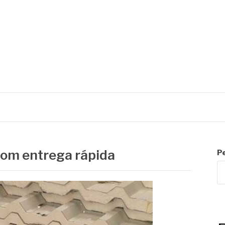
R
com entrega rápida
P