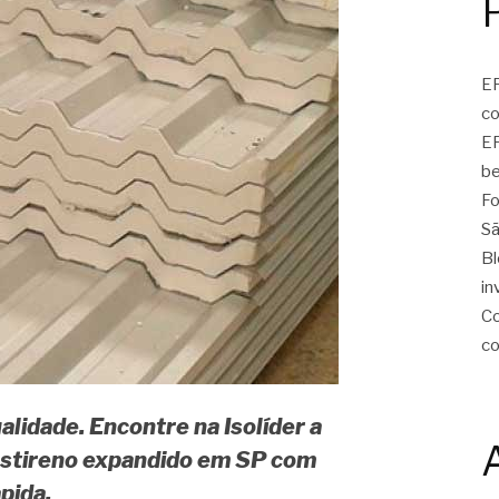
EP
c
EP
be
Fo
Sã
Bl
in
Co
c
alidade. Encontre na Isolíder a
iestireno expandido em SP com
pida.