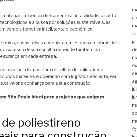
m
s materiais influencia diretamente a durabilidade, o custo
ab
 tecnológicos e a busca por soluções sustentáveis, as
m
am como alternativa inteligente e econômica.
fe
ja
érmico, essas telhas conquistaram espaço em obras de
to, o sucesso dessa escolha depende também do
d
 segurança em cada entrega.
n
ou
o a melhor distribuidora de telhas de poliestireno
s
óprios materiais e operando com logística eficiente, ela
a
ega valor e confiança para a sua construção.
ju
 em São Paulo ideal para projetos que exigem
ju
m
ab
 de poliestireno
m
fe
eais para construção
ja