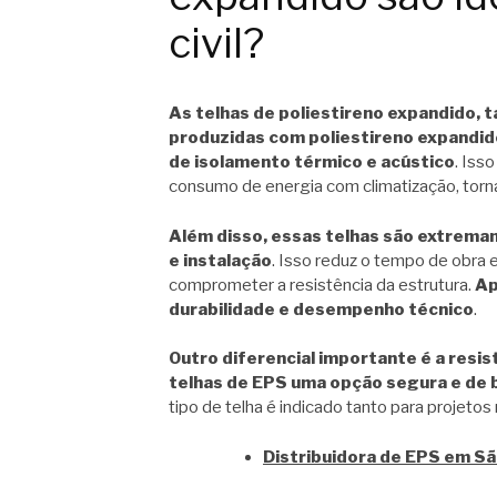
civil?
As telhas de poliestireno expandido,
produzidas com poliestireno expandid
de isolamento térmico e acústico
. Iss
consumo de energia com climatização, torn
Além disso, essas telhas são extremam
e instalação
. Isso reduz o tempo de obra e
comprometer a resistência da estrutura.
Ap
durabilidade e desempenho técnico
.
Outro diferencial importante é a resis
telhas de EPS uma opção segura e de
tipo de telha é indicado tanto para projetos 
Distribuidora de EPS em São