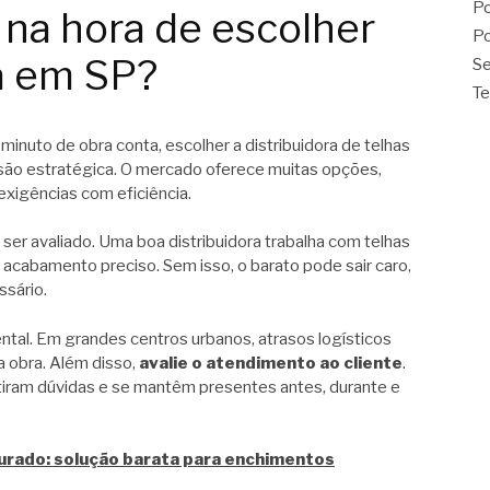
Po
 na hora de escolher
Po
a em SP?
Se
Te
nuto de obra conta, escolher a distribuidora de telhas
isão estratégica. O mercado oferece muitas opções,
xigências com eficiência.
a ser avaliado. Uma boa distribuidora trabalha com telhas
acabamento preciso. Sem isso, o barato pode sair caro,
ssário.
al. Em grandes centros urbanos, atrasos logísticos
obra. Além disso,
avalie o atendimento ao cliente
.
tiram dúvidas e se mantêm presentes antes, durante e
turado: solução barata para enchimentos