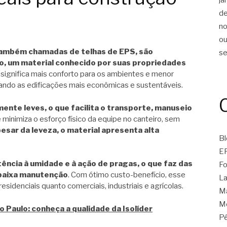
d
n
ou
 também chamadas de telhas de EPS, são
s
o, um material conhecido por suas propriedades
o significa mais conforto para os ambientes e menor
ando as edificações mais econômicas e sustentáveis.
ente leves, o que facilita o transporte, manuseio
 minimiza o esforço físico da equipe no canteiro, sem
esar da leveza, o material apresenta alta
Bl
E
tência à umidade e à ação de pragas, o que faz das
Fo
 baixa manutenção
. Com ótimo custo-benefício, esse
La
residenciais quanto comerciais, industriais e agrícolas.
Ma
Mo
 Paulo: conheça a qualidade da Isolíder
Pé