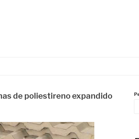
R
lhas de poliestireno expandido
P