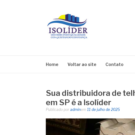
Pular
para
o
conteúdo
BLOG ISOLIDE
Home
Voltar ao site
Contato
Sua distribuidora de te
em SP é a Isolíder
Publicado por
admin
em
11 de julho de 2025