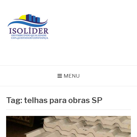
Pular
para
o
conteúdo
BLOG ISOLIDER
MENU
Tag:
telhas para obras SP