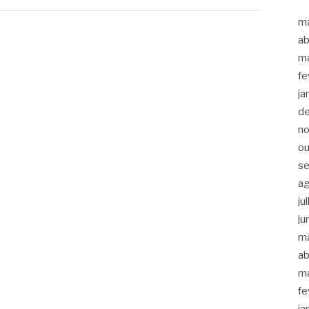
m
ab
m
fe
ja
d
n
ou
s
a
ju
ju
m
ab
m
fe
ja