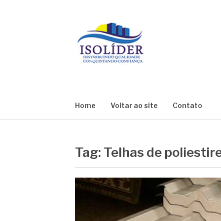
Pular
para
o
conteúdo
BLOG ISOLIDE
Home
Voltar ao site
Contato
Tag:
Telhas de poliesti