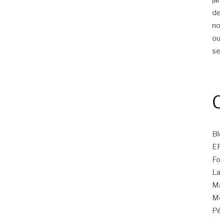
d
n
ou
s
Bl
E
Fo
La
Ma
Mo
Pé