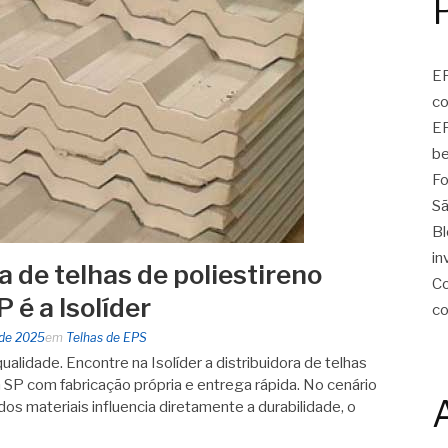
EP
c
EP
be
Fo
Sã
Bl
in
a de telhas de poliestireno
Co
 é a Isolíder
c
 de 2025
em
Telhas de EPS
alidade. Encontre na Isolíder a distribuidora de telhas
 SP com fabricação própria e entrega rápida. No cenário
 dos materiais influencia diretamente a durabilidade, o