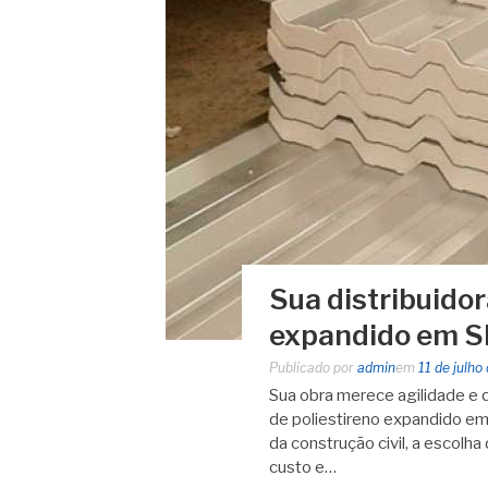
Sua distribuidor
expandido em SP
Publicado por
admin
em
11 de julho
Sua obra merece agilidade e qu
de poliestireno expandido em
da construção civil, a escolha
custo e…