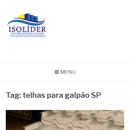
Pular
para
o
conteúdo
BLOG ISOLIDER
MENU
Tag:
telhas para galpão SP