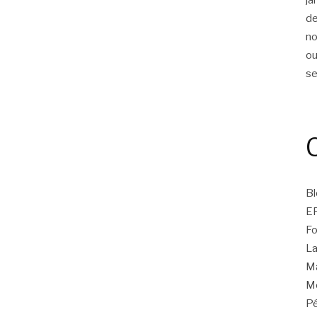
d
n
ou
s
Bl
E
Fo
La
Ma
Mo
Pé