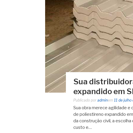
Sua distribuidor
expandido em SP
Publicado por
admin
em
11 de julho
Sua obra merece agilidade e qu
de poliestireno expandido em
da construção civil, a escolha
custo e…