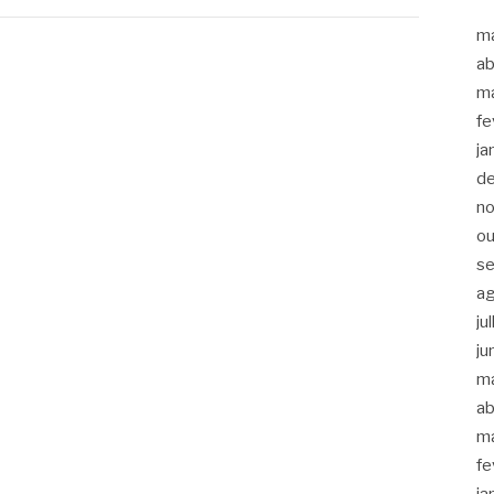
m
ab
m
fe
ja
d
n
ou
s
a
ju
ju
m
ab
m
fe
ja