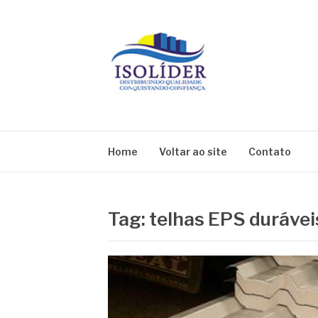
Pular
para
o
conteúdo
BLOG ISOLIDE
Home
Voltar ao site
Contato
Tag:
telhas EPS durávei