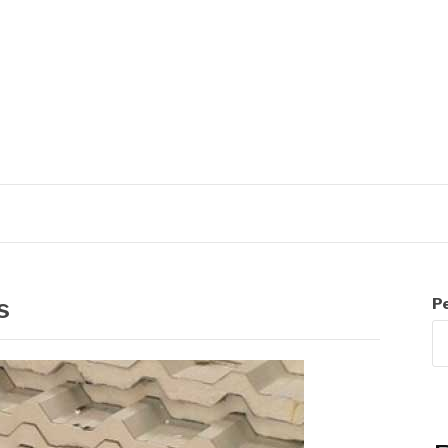
R
s
P