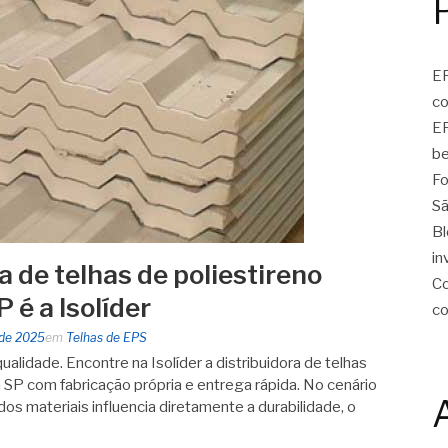
EP
c
EP
be
Fo
Sã
Bl
in
a de telhas de poliestireno
Co
 é a Isolíder
c
 de 2025
em
Telhas de EPS
alidade. Encontre na Isolíder a distribuidora de telhas
 SP com fabricação própria e entrega rápida. No cenário
 dos materiais influencia diretamente a durabilidade, o