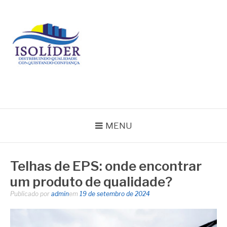
Pular
para
o
conteúdo
BLOG ISOLIDER
MENU
Telhas de EPS: onde encontrar
um produto de qualidade?
Publicado por
admin
em
19 de setembro de 2024