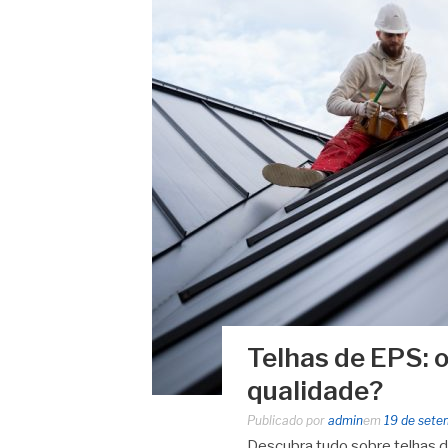
Telhas de EPS: 
qualidade?
Publicado por
admin
em
19 de sete
Descubra tudo sobre telhas d