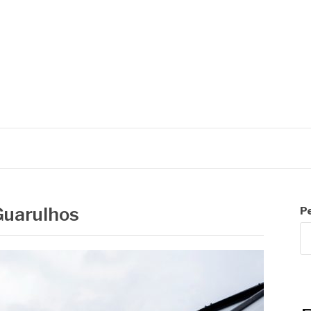
R
Guarulhos
P