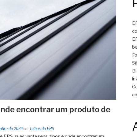
EP
c
EP
be
Fo
Sã
Bl
in
Co
c
onde encontrar um produto de
mbro de 2024
em
Telhas de EPS
e EPS, suas vantagens, tipos e onde encontrar um