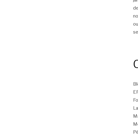
d
n
ou
s
Bl
E
Fo
La
Ma
Mo
Pé