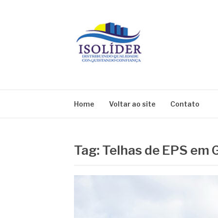
Pular
para
o
conteúdo
BLOG ISOLIDE
Home
Voltar ao site
Contato
Tag:
Telhas de EPS em 