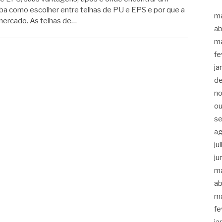
iba como escolher entre telhas de PU e EPS e por que a
m
 mercado. As telhas de…
ab
m
fe
ja
d
n
ou
s
a
ju
ju
m
ab
m
fe
ja