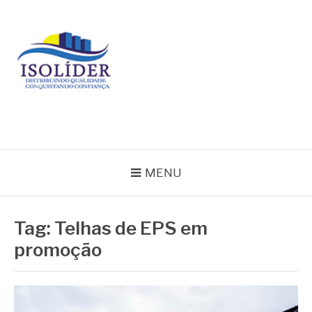
Pular
para
o
conteúdo
BLOG ISOLIDER
MENU
Tag:
Telhas de EPS em
promoção