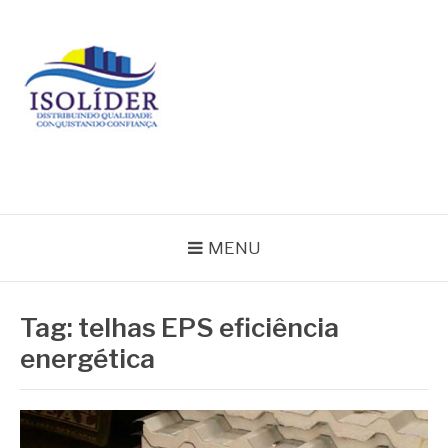
Pular
para
o
conteúdo
BLOG ISOLIDER
MENU
Tag:
telhas EPS eficiência
energética